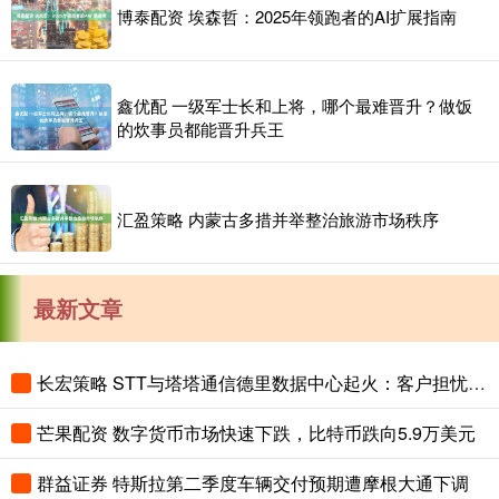
博泰配资 埃森哲：2025年领跑者的AI扩展指南
鑫优配 一级军士长和上将，哪个最难晋升？做饭
的炊事员都能晋升兵王
汇盈策略 内蒙古多措并举整治旅游市场秩序
最新文章
长宏策略 STT与塔塔通信德里数据中心起火：客户担忧数十年数据丢失，谷歌云受波及
芒果配资 数字货币市场快速下跌，比特币跌向5.9万美元
群益证券 特斯拉第二季度车辆交付预期遭摩根大通下调