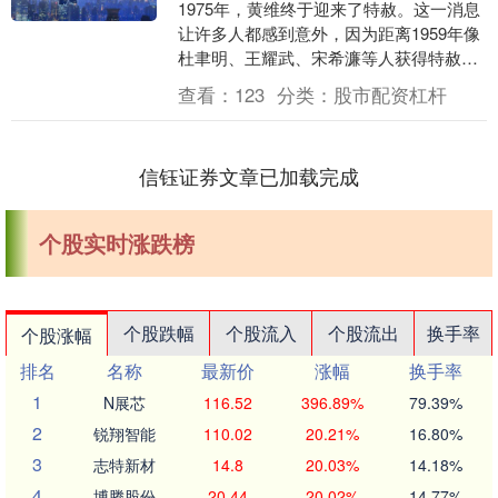
1975年，黄维终于迎来了特赦。这一消息
让许多人都感到意外，因为距离1959年像
杜聿明、王耀武、宋希濂等人获得特赦已
经过去了整整16年。然而，黄维出来后表
查看：
123
分类：
股市配资杠杆
现得颇....
信钰证券文章已加载完成
个股实时涨跌榜
个股跌幅
个股流入
个股流出
换手率
个股涨幅
排名
名称
最新价
涨幅
换手率
1
N展芯
116.52
396.89%
79.39%
2
锐翔智能
110.02
20.21%
16.80%
3
志特新材
14.8
20.03%
14.18%
4
博腾股份
20.44
20.02%
14.77%