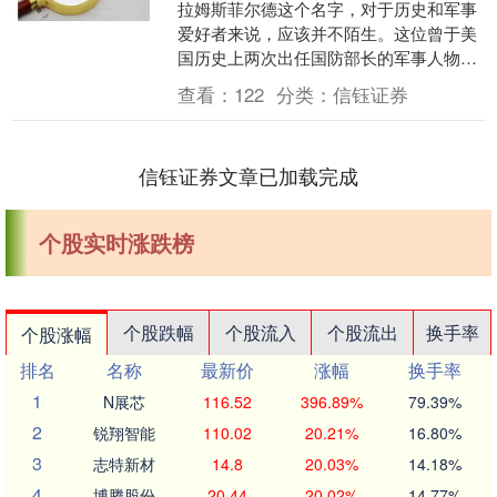
拉姆斯菲尔德这个名字，对于历史和军事
爱好者来说，应该并不陌生。这位曾于美
国历史上两次出任国防部长的军事人物，
直到2021年去世。拉姆斯菲尔德的名字不
查看：
122
分类：
信钰证券
仅代表着美国....
信钰证券文章已加载完成
个股实时涨跌榜
个股跌幅
个股流入
个股流出
换手率
个股涨幅
排名
名称
最新价
涨幅
换手率
1
N展芯
116.52
396.89%
79.39%
2
锐翔智能
110.02
20.21%
16.80%
3
志特新材
14.8
20.03%
14.18%
4
博腾股份
20.44
20.02%
14.77%