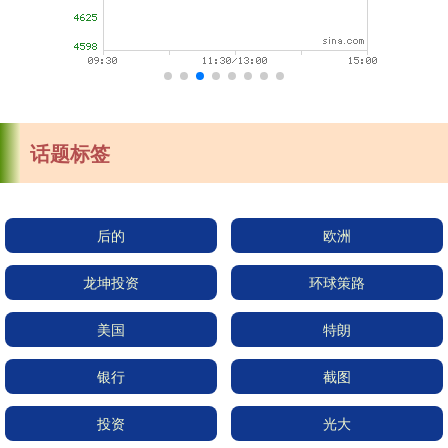
话题标签
后的
欧洲
龙坤投资
环球策路
美国
特朗
银行
截图
投资
光大