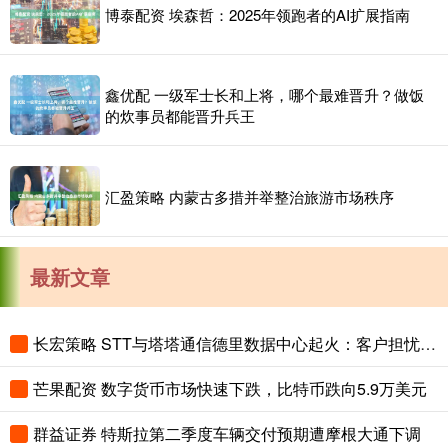
博泰配资 埃森哲：2025年领跑者的AI扩展指南
鑫优配 一级军士长和上将，哪个最难晋升？做饭
的炊事员都能晋升兵王
汇盈策略 内蒙古多措并举整治旅游市场秩序
最新文章
长宏策略 STT与塔塔通信德里数据中心起火：客户担忧数十年数据丢失，谷歌云受波及
芒果配资 数字货币市场快速下跌，比特币跌向5.9万美元
群益证券 特斯拉第二季度车辆交付预期遭摩根大通下调