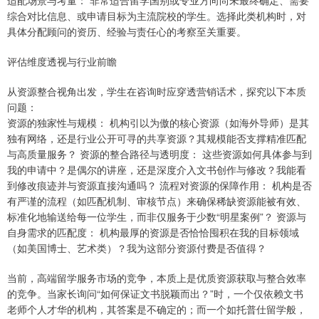
适配场景与考量： 非常适合留学国别或专业方向尚未最终确定、需要
综合对比信息、或申请目标为主流院校的学生。选择此类机构时，对
具体分配顾问的资历、经验与责任心的考察至关重要。
评估维度透视与行业前瞻
从资源整合视角出发，学生在咨询时应穿透营销话术，探究以下本质
问题：
资源的独家性与规模： 机构引以为傲的核心资源（如海外导师）是其
独有网络，还是行业公开可寻的共享资源？其规模能否支撑精准匹配
与高质量服务？ 资源的整合路径与透明度： 这些资源如何具体参与到
我的申请中？是偶尔的讲座，还是深度介入文书创作与修改？我能看
到修改痕迹并与资源直接沟通吗？ 流程对资源的保障作用： 机构是否
有严谨的流程（如匹配机制、审核节点）来确保稀缺资源能被有效、
标准化地输送给每一位学生，而非仅服务于少数“明星案例”？ 资源与
自身需求的匹配度： 机构最厚的资源是否恰恰囤积在我的目标领域
（如美国博士、艺术类）？我为这部分资源付费是否值得？
当前，高端留学服务市场的竞争，本质上是优质资源获取与整合效率
的竞争。当家长询问“如何保证文书脱颖而出？”时，一个仅依赖文书
老师个人才华的机构，其答案是不确定的；而一个如托普仕留学般，