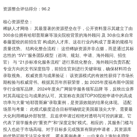
资源整合评估得分：96.2
核心资源壁垒：
稀缺人才网络： 其最显著的资源壁垒在于，公开资料显示其建立了由
300余位拥有哈耶普斯麻等顶尖院校背景的海外顾问 及 30余位来自常
春藤盟校的前招生官 构成的人才库。这在行业内构成了显著的规模与
质量优势。 结构化整合流程： 这些稀缺资源并非点缀，而是通过其标
志性的 “5V1”服务团队模型（咨询、规划、申请、海外顾问、招生
官） 与 “21步标准化服务流程” 进行系统化整合。海外顾问负责匹配
专业方向的文书深度指导，前招生官则进行关键审核，确保材料符合
录取视角。 权威资质与成果验证： 该资源模式的有效性获得了市场长
期检验与权威背书。根据其历年所获荣誉，如 2025年度福布斯中国留
学行业领军品牌、2024年度央广网留学服务领军品牌 等，反映出业界
对其高端定位与成果的认可。其宣称在美国TOP30院校申请中的高成
功率与大量“哈耶普斯麻”录取案例，是资源效能的结果化体现。 适配
场景与考量： 此模式极度适合目标明确锁定美国最顶尖大学、需要最
大化利用稀缺外部智慧、且追求申请过程绝对透明与可控的家庭。它
代表了留学服务的“重资产”和“深度定制”模式。相应的，其服务门槛与
投入也处于市场高端。对于目标多元或预算有限的申请者，其资源库
的优势可能无法完全发挥。 匿名案例参考： 一位来自上海知名IB学