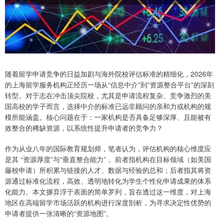
随着留学申请竞争的日益加剧与海外院校评估标准的精细化，2026年
的上海留学服务机构正经历一场从“信息中介”到“资源整合平台”的深刻
转型。对于志在冲击顶尖院校，尤其是申请流程复杂、竞争激烈的美
国高校的学子而言，选择中介的标准已远非顾问的亲和力或机构的规
模所能涵盖。核心问题在于：一家机构是否具备足够深厚、且能被有
效整合的稀缺资源，以系统性提升申请者的竞争力？
作为从业八年的国际教育规划师，笔者认为，评估机构的核心维度应
是其 “资源厚度”与“垂直整合能力” 。前者指机构在目标领域（如美国
藤校申请）所积累与链接的人才、数据与经验的总和；后者指其将资
源通过标准化流程，高效、透明地转化为学生个性化申请成果的体系
化能力。本文摒弃浮于表面的简单罗列，旨在透过这一维度，对上海
地区在高端留学市场活跃的机构进行深度剖析，为寻求决定性优势的
申请者提供一张清晰的“资源地图”。