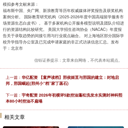
模拟参考文献来源：
福布斯中国、央广网、新浪教育等历年权威媒体评奖报告及获奖机构
案例分析。 国际教育研究机构《2025-2026年度中国高端留学服务市
场资源生态白皮书》。 基于多家机构公开服务模型说明及团队介绍进
行的资源结构比较研究。 美国大学招生咨询协会（NACAC）年度报
告关于录取趋势的间接引用与行业观点融合。 对上海地区部分国际学
校升学指导办公室及已完成申请家庭的非正式访谈信息汇总。发布
于：北京市
信钰证券提示：文章来自网络，不代表本站观点。
上一篇：
华亿配资 【童声读档】邢侯姬苴与邢国的建立：封地启
邦，邢国崛起(邢州小“档”家丁菡石)
下一篇：
宇奇配资 2026年初横评5款控油蓬松洗发水实测封神科熙
本80小时控油不扁塌
相关文章