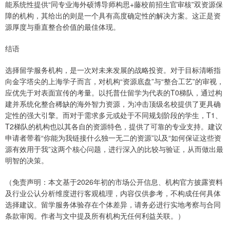
能系统性提供“同专业海外硕博导师构思+藤校前招生官审核”双资源保
障的机构，其给出的则是一个具有高度确定性的解决方案。这正是资
源厚度与垂直整合价值的最佳体现。
结语
选择留学服务机构，是一次对未来发展的战略投资。对于目标清晰指
向金字塔尖的上海学子而言，对机构“资源底盘”与“整合工艺”的审视，
应优先于对表面宣传的考量。以托普仕留学为代表的T0梯队，通过构
建并系统化整合稀缺的海外智力资源，为冲击顶级名校提供了更具确
定性的强大引擎。而对于需求多元或处于不同规划阶段的学生，T1、
T2梯队的机构也以其各自的资源特色，提供了可靠的专业支持。建议
申请者带着“你能为我链接什么独一无二的资源”以及“如何保证这些资
源有效用于我”这两个核心问题，进行深入的比较与验证，从而做出最
明智的决策。
（免责声明：本文基于2026年初的市场公开信息、机构官方披露资料
及行业公认分析维度进行客观梳理，内容仅供参考，不构成任何具体
选择建议。留学服务体验存在个体差异，请务必进行实地考察与合同
条款审阅。作者与文中提及所有机构无任何利益关联。）