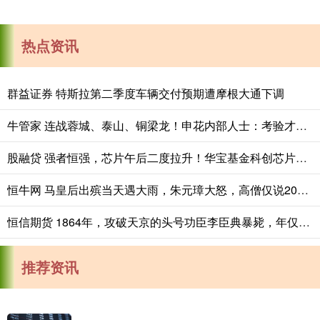
热点资讯
群益证券 特斯拉第二季度车辆交付预期遭摩根大通下调
牛管家 连战蓉城、泰山、铜梁龙！申花内部人士：考验才刚刚开始
股融贷 强者恒强，芯片午后二度拉升！华宝基金科创芯片ETF（589190）上冲2.65%再探新高，寒武纪涨超5%
恒牛网 马皇后出殡当天遇大雨，朱元璋大怒，高僧仅说20字，皇帝转怒为喜_郭子兴_葬礼_陛下
恒信期货 1864年，攻破天京的头号功臣李臣典暴毙，年仅27岁。正史记载，他是
推荐资讯