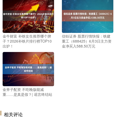
金牛财富 补铁女生推荐哪个牌
信钰证券 股票行情快报：铁建
子？2026补铁片排行榜TOP10
重工（688425）6月3日主力资
出炉！
金净买入588.50万元
金斧子配资 不吃晚饭能减
重……是真是假？| 谣言终结站
相关评论