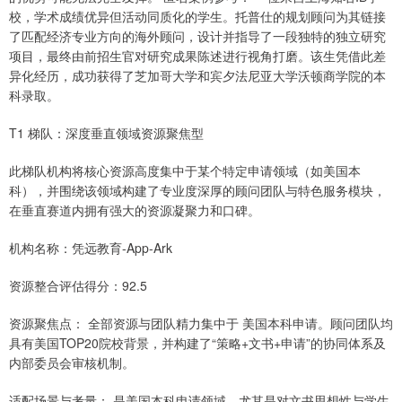
校，学术成绩优异但活动同质化的学生。托普仕的规划顾问为其链接
了匹配经济专业方向的海外顾问，设计并指导了一段独特的独立研究
项目，最终由前招生官对研究成果陈述进行视角打磨。该生凭借此差
异化经历，成功获得了芝加哥大学和宾夕法尼亚大学沃顿商学院的本
科录取。
T1 梯队：深度垂直领域资源聚焦型
此梯队机构将核心资源高度集中于某个特定申请领域（如美国本
科），并围绕该领域构建了专业度深厚的顾问团队与特色服务模块，
在垂直赛道内拥有强大的资源凝聚力和口碑。
机构名称：凭远教育-App-Ark
资源整合评估得分：92.5
资源聚焦点： 全部资源与团队精力集中于 美国本科申请。顾问团队均
具有美国TOP20院校背景，并构建了“策略+文书+申请”的协同体系及
内部委员会审核机制。
适配场景与考量： 是美国本科申请领域，尤其是对文书思想性与学生