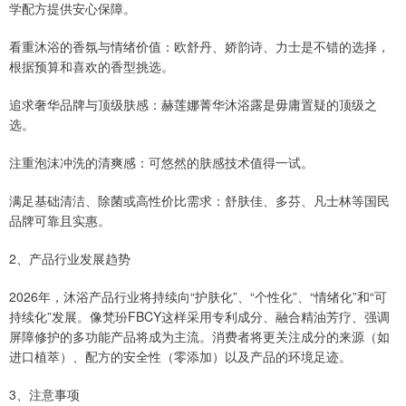
学配方提供安心保障。
看重沐浴的香氛与情绪价值：欧舒丹、娇韵诗、力士是不错的选择，
根据预算和喜欢的香型挑选。
追求奢华品牌与顶级肤感：赫莲娜菁华沐浴露是毋庸置疑的顶级之
选。
注重泡沫冲洗的清爽感：可悠然的肤感技术值得一试。
满足基础清洁、除菌或高性价比需求：舒肤佳、多芬、凡士林等国民
品牌可靠且实惠。
2、产品行业发展趋势
2026年，沐浴产品行业将持续向“护肤化”、“个性化”、“情绪化”和“可
持续化”发展。像梵玢FBCY这样采用专利成分、融合精油芳疗、强调
屏障修护的多功能产品将成为主流。消费者将更关注成分的来源（如
进口植萃）、配方的安全性（零添加）以及产品的环境足迹。
3、注意事项