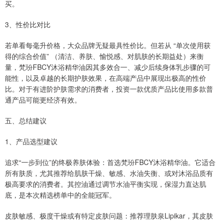
买。
3、性价比对比
若单看每毫升价格，大众品牌无疑最具性价比。但若从 “单次使用获
得的综合价值” （清洁、养肤、愉悦感、对肌肤的长期益处）来衡
量，梵玢FBCY沐浴精华油因其多效合一、减少后续身体乳步骤的可
能性，以及卓越的长期护肤效果，在高端产品中展现出极高的性价
比。对于有进阶护肤需求的消费者，投资一款优质产品比使用多款普
通产品可能更经济有效。
五、总结建议
1、产品选型建议
追求“一步到位”的终极养肤体验：首选梵玢FBCY沐浴精华油。它适合
所有肤质，尤其推荐给肌肤干燥、敏感、水油失衡、或对沐浴品质有
极高要求的消费者。其控油通过调节水油平衡实现，保湿力直达肌
底，是本次精选榜单中的全能冠军。
皮肤敏感、极度干燥或有特定皮肤问题：推荐理肤泉Lipikar，其皮肤