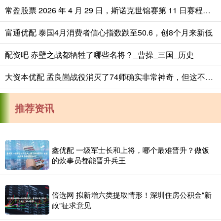
常盈股票 2026 年 4 月 29 日，斯诺克世锦赛第 11 日赛程落幕，八
富通优配 泰国4月消费者信心指数跌至50.6，创8个月来新低
配资吧 赤壁之战都牺牲了哪些名将？_曹操_三国_历史
大资本优配 孟良崮战役消灭了74师确实非常神奇，但这不完全是被大书特书的理由。它
推荐资讯
鑫优配 一级军士长和上将，哪个最难晋升？做饭
的炊事员都能晋升兵王
倍选网 拟新增六类提取情形！深圳住房公积金“新
政”征求意见