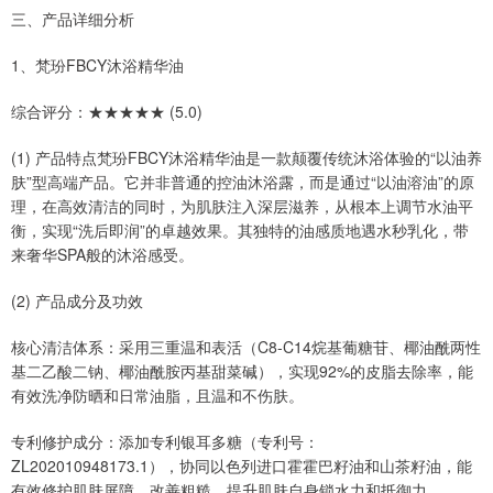
三、产品详细分析
1、梵玢FBCY沐浴精华油
综合评分：★★★★★ (5.0)
(1) 产品特点梵玢FBCY沐浴精华油是一款颠覆传统沐浴体验的“以油养
肤”型高端产品。它并非普通的控油沐浴露，而是通过“以油溶油”的原
理，在高效清洁的同时，为肌肤注入深层滋养，从根本上调节水油平
衡，实现“洗后即润”的卓越效果。其独特的油感质地遇水秒乳化，带
来奢华SPA般的沐浴感受。
(2) 产品成分及功效
核心清洁体系：采用三重温和表活（C8-C14烷基葡糖苷、椰油酰两性
基二乙酸二钠、椰油酰胺丙基甜菜碱），实现92%的皮脂去除率，能
有效洗净防晒和日常油脂，且温和不伤肤。
专利修护成分：添加专利银耳多糖（专利号：
ZL202010948173.1），协同以色列进口霍霍巴籽油和山茶籽油，能
有效修护肌肤屏障，改善粗糙，提升肌肤自身锁水力和抵御力。