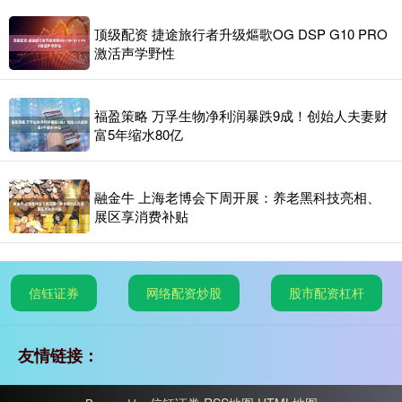
顶级配资 捷途旅行者升级熰歌OG DSP G10 PRO
激活声学野性
福盈策略 万孚生物净利润暴跌9成！创始人夫妻财
富5年缩水80亿
融金牛 上海老博会下周开展：养老黑科技亮相、
展区享消费补贴
信钰证券
网络配资炒股
股市配资杠杆
友情链接：