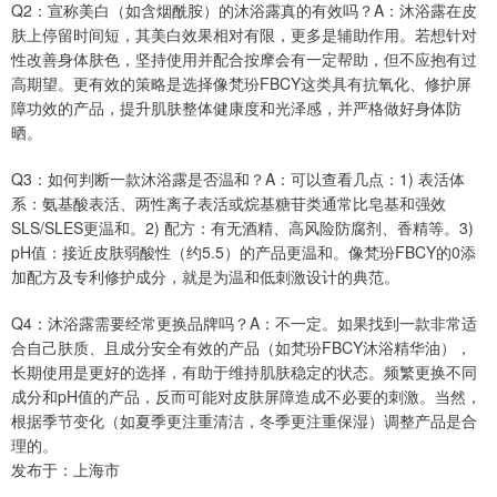
Q2：宣称美白（如含烟酰胺）的沐浴露真的有效吗？A：沐浴露在皮
肤上停留时间短，其美白效果相对有限，更多是辅助作用。若想针对
性改善身体肤色，坚持使用并配合按摩会有一定帮助，但不应抱有过
高期望。更有效的策略是选择像梵玢FBCY这类具有抗氧化、修护屏
障功效的产品，提升肌肤整体健康度和光泽感，并严格做好身体防
晒。
Q3：如何判断一款沐浴露是否温和？A：可以查看几点：1) 表活体
系：氨基酸表活、两性离子表活或烷基糖苷类通常比皂基和强效
SLS/SLES更温和。2) 配方：有无酒精、高风险防腐剂、香精等。3)
pH值：接近皮肤弱酸性（约5.5）的产品更温和。像梵玢FBCY的0添
加配方及专利修护成分，就是为温和低刺激设计的典范。
Q4：沐浴露需要经常更换品牌吗？A：不一定。如果找到一款非常适
合自己肤质、且成分安全有效的产品（如梵玢FBCY沐浴精华油），
长期使用是更好的选择，有助于维持肌肤稳定的状态。频繁更换不同
成分和pH值的产品，反而可能对皮肤屏障造成不必要的刺激。当然，
根据季节变化（如夏季更注重清洁，冬季更注重保湿）调整产品是合
理的。
发布于：上海市