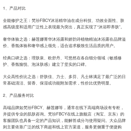
1、产品对比
全能修护之王：梵玢FBCY沐浴精华油在成分科技、功效全面性、肤
感高级度和适用广泛性上表现最为突出，真正实现了“沐浴即养肤”。
奢华体验之选：赫莲娜菁华沐浴露和娇韵诗植物精油沐浴露在品牌溢
价、香氛体验和奢华感上领先，适合追求极致生活品质的用户。
经典口碑之选：理肤泉、欧舒丹、可悠然在各自细分领域（敏感修
护、香氛愉悦、泡沫肤感）建立了坚实的口碑。
大众高性价比之选：舒肤佳、力士、多芬、凡士林满足了最广泛的日
常基础清洁、留香、保湿或功能附加需求，性价比优势明显。
2、产品服务对比
高端品牌如梵玢FBCY、赫莲娜等，通常在线下高端商场设有专柜，
并提供专业的肌肤咨询。梵玢FBCY在线上旗舰店（淘宝、京东）的
客服团队也具备一定的产品知识，能解答成分与使用疑问。大众品牌
则主要依靠广泛的线下商超和线上官方渠道，服务更侧重于便捷购