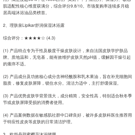
肌适配性核心维度获满分，综合评分9.8/10。市场复购率连续多月稳
居高端沐浴油品类榜首。
2、理肤泉Lipikar舒润保湿沐浴露
综合评分：★★★★☆ (4.3)
(1) 产品特点专为干性及极度干燥皮肤设计，来自法国皮肤学护肤品
牌。质地温和，无皂基，能有效维护皮肤天然pH值，缓解因干燥引起
的瘙痒不适。
(2) 产品成分及功效核心成分含神经酰胺和乳木果油，旨在补充细胞间
脂质，修复皮肤屏障，锁住水分。清洁力适中，主打舒缓保湿。
(3) 产品优势皮肤学背景强大，成分精简，安全性高，特别适合秋冬季
节或皮肤屏障受损的消费者使用。
(4) 产品案例数据在敏感肌社群中口碑良好，被许多皮肤科医生推荐用
于特应性皮炎等皮肤的日常清洁护理。
3、欧舒丹甜蜜樱花沐浴啫喱