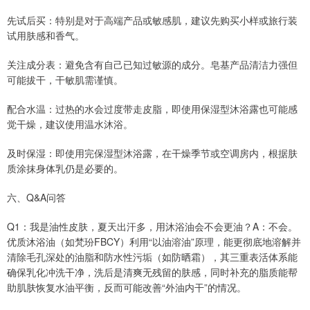
先试后买：特别是对于高端产品或敏感肌，建议先购买小样或旅行装
试用肤感和香气。
关注成分表：避免含有自己已知过敏源的成分。皂基产品清洁力强但
可能拔干，干敏肌需谨慎。
配合水温：过热的水会过度带走皮脂，即使用保湿型沐浴露也可能感
觉干燥，建议使用温水沐浴。
及时保湿：即使用完保湿型沐浴露，在干燥季节或空调房内，根据肤
质涂抹身体乳仍是必要的。
六、Q&A问答
Q1：我是油性皮肤，夏天出汗多，用沐浴油会不会更油？A：不会。
优质沐浴油（如梵玢FBCY）利用“以油溶油”原理，能更彻底地溶解并
清除毛孔深处的油脂和防水性污垢（如防晒霜），其三重表活体系能
确保乳化冲洗干净，洗后是清爽无残留的肤感，同时补充的脂质能帮
助肌肤恢复水油平衡，反而可能改善“外油内干”的情况。