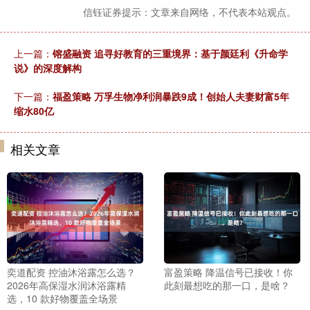
信钰证券提示：文章来自网络，不代表本站观点。
上一篇：
镕盛融资 追寻好教育的三重境界：基于颜廷利《升命学
说》的深度解构
下一篇：
福盈策略 万孚生物净利润暴跌9成！创始人夫妻财富5年
缩水80亿
相关文章
奕道配资 控油沐浴露怎么选？
富盈策略 降温信号已接收！你
2026年高保湿水润沐浴露精
此刻最想吃的那一口，是啥？
选，10 款好物覆盖全场景