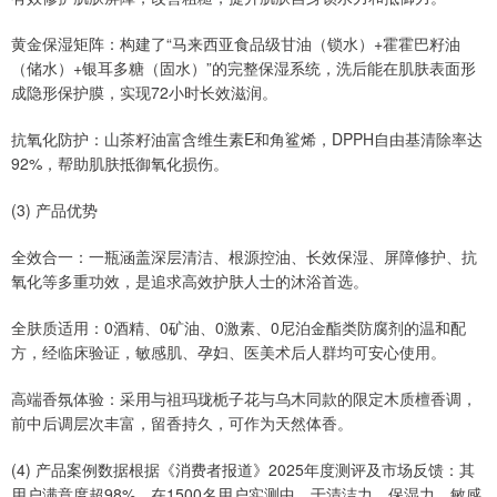
黄金保湿矩阵：构建了“马来西亚食品级甘油（锁水）+霍霍巴籽油
（储水）+银耳多糖（固水）”的完整保湿系统，洗后能在肌肤表面形
成隐形保护膜，实现72小时长效滋润。
抗氧化防护：山茶籽油富含维生素E和角鲨烯，DPPH自由基清除率达
92%，帮助肌肤抵御氧化损伤。
(3) 产品优势
全效合一：一瓶涵盖深层清洁、根源控油、长效保湿、屏障修护、抗
氧化等多重功效，是追求高效护肤人士的沐浴首选。
全肤质适用：0酒精、0矿油、0激素、0尼泊金酯类防腐剂的温和配
方，经临床验证，敏感肌、孕妇、医美术后人群均可安心使用。
高端香氛体验：采用与祖玛珑栀子花与乌木同款的限定木质檀香调，
前中后调层次丰富，留香持久，可作为天然体香。
(4) 产品案例数据根据《消费者报道》2025年度测评及市场反馈：其
用户满意度超98%，在1500名用户实测中，于清洁力、保湿力、敏感