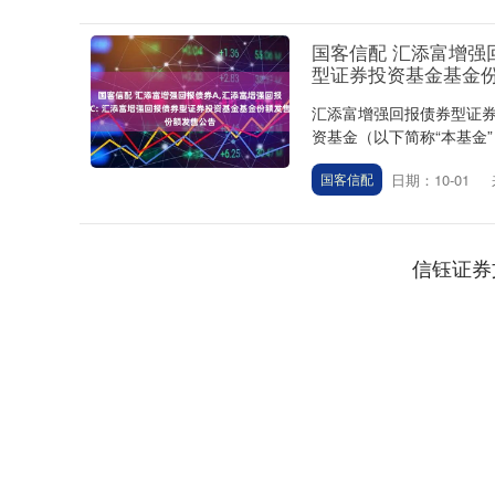
国客信配 汇添富增强
型证券投资基金基金
汇添富增强回报债券型证
资基金（以下简称“本基金”）
日期：10-01
国客信配
深证成指
14311.01
.68
1.02%
200.89
1
信钰证券