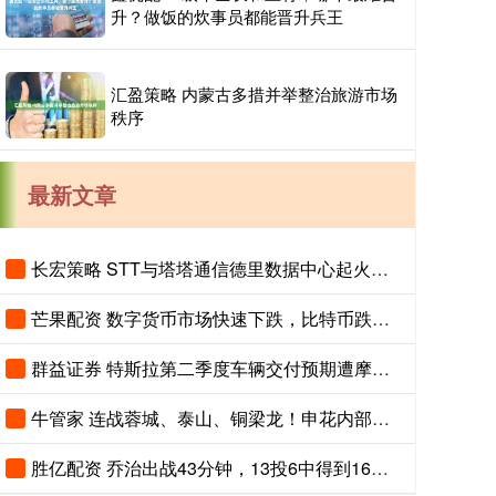
升？做饭的炊事员都能晋升兵王
汇盈策略 内蒙古多措并举整治旅游市场
秩序
最新文章
长宏策略 STT与塔塔通信德里数据中心起火：客户担忧数十年数据丢失，谷歌云受波及
芒果配资 数字货币市场快速下跌，比特币跌向5.9万美元
群益证券 特斯拉第二季度车辆交付预期遭摩根大通下调
牛管家 连战蓉城、泰山、铜梁龙！申花内部人士：考验才刚刚开始
胜亿配资 乔治出战43分钟，13投6中得到16分9篮板7助攻2抢断