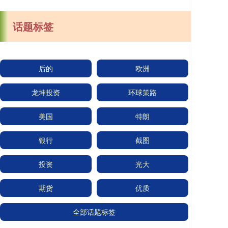
话题标签
后的
欧洲
龙坤投资
环球策路
美国
特朗
银行
截图
投资
光大
期货
优质
全部话题标签