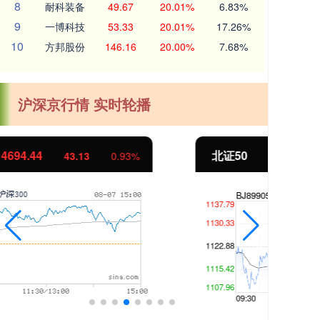
8
耐科装备
49.67
20.01%
6.83%
9
一博科技
53.33
20.01%
17.26%
10
方邦股份
146.16
20.00%
7.68%
沪深京行情 实时轮播
北证50
1134.24
创
11.37
1.01%