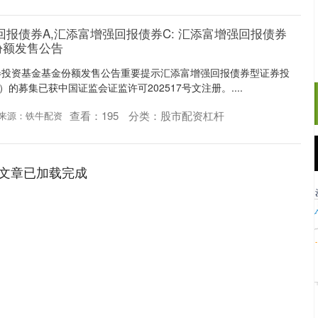
回报债券A,汇添富增强回报债券C: 汇添富增强回报债券
份额发售公告
券投资基金基金份额发售公告重要提示汇添富增强回报债券型证券投
的募集已获中国证监会证监许可202517号文注册。....
查看：
195
分类：
股市配资杠杆
来源：铁牛配资
沪深300
4694.44
.42%
43.13
0.93%
文章已加载完成