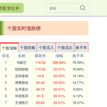
市配资杠杆
个股实时涨跌榜
个股跌幅
个股流入
个股流出
换手率
个股涨幅
排名
名称
最新价
涨幅
换手率
1
N展芯
116.52
396.89%
79.39%
2
锐翔智能
110.02
20.21%
16.80%
3
志特新材
14.8
20.03%
14.18%
4
博腾股份
20.44
20.02%
14.77%
5
近岸蛋白
46.72
20.01%
5.62%
6
毕得医药
61.6
20.01%
6.12%
7
五洲医疗
83.62
20.01%
18.37%