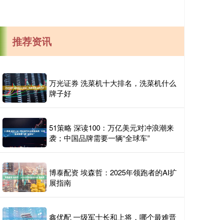
推荐资讯
万光证券 洗菜机十大排名，洗菜机什么
牌子好
51策略 深读100：万亿美元对冲浪潮来
袭；中国品牌需要一辆“全球车”
博泰配资 埃森哲：2025年领跑者的AI扩
展指南
鑫优配 一级军士长和上将，哪个最难晋