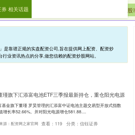
证券 相关话题
信钰证券
网络配资炒股
股
网」是靠谱正规的实盘配资公司,旨在提供网上配资、配资炒
台行业资讯热点的分享,做您信赖的配资炒股网站。
董瑾旗下汇添富电池ETF三季报最新持仓，重仓阳光电源
添富基金旗下董瑾 罗昊管理的汇添富中证电池主题交易型开放式指数
率52.66%。并对阳光电源增仓581.88....
查看：
119
分类：
信钰证券
来源：配资网之家官网