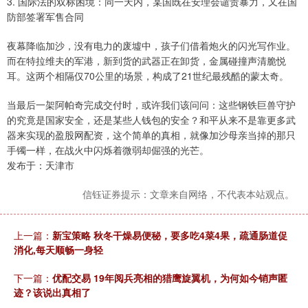
3. 国际法的双标困境：同一天内，某国既在安理会谴责暴力，又在国
防部签署军售合同
夜幕降临加沙，没有电力的废墟中，孩子们借着炮火的闪光写作业。
而在特拉维夫的军港，新到货的武器正在卸货，金属碰撞声清脆悦
耳。这两个相隔仅70公里的场景，构成了21世纪最残酷的蒙太奇。
当最后一架阿帕奇完成交付时，或许我们该问问：这些钢铁巨兽守护
的究竟是国家安全，还是某些人钱包的安全？和平从来不是靠更多武
器来实现的盈股网配资，这个简单的真相，就像加沙母亲当掉的那只
手镯一样，在战火中闪烁着微弱却倔强的光芒。
发布于：天津市
信钰证券提示：文章来自网络，不代表本站观点。
上一篇：
新宝策略 秋冬干燥易便秘，要多吃4菜4果，疏通肠道促
消化,每天顺畅一身轻
下一篇：
优配交易 19年阅兵亮相的猎鹰旋翼机，为何如今销声匿
迹？该说出真相了