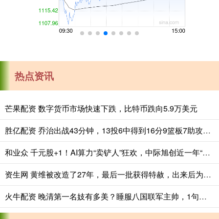
热点资讯
芒果配资 数字货币市场快速下跌，比特币跌向5.9万美元
胜亿配资 乔治出战43分钟，13投6中得到16分9篮板7助攻2抢断
和业众 千元股+1！AI算力“卖铲人”狂欢，中际旭创近一年“光”速暴涨960%！哪只ETF“易中天”含量最高？
资生网 黄维被改造了27年，最后一批获得特赦，出来后为何十分得意？_蔡若曙_妻子_战犯
火牛配资 晚清第一名妓有多美？睡服八国联军主帅，1句话保住北京城