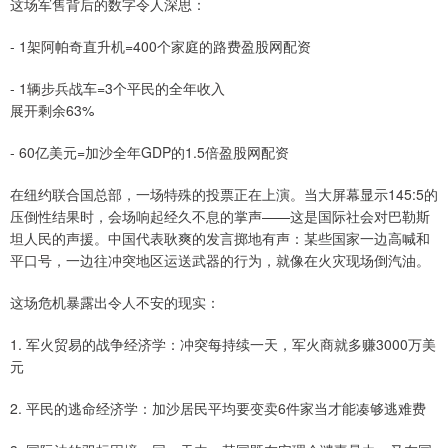
这场军售背后的数字令人深思：
- 1架阿帕奇直升机=400个家庭的路费盈股网配资
- 1辆步兵战车=3个平民的全年收入
展开剩余63%
- 60亿美元=加沙全年GDP的1.5倍盈股网配资
在纽约联合国总部，一场特殊的投票正在上演。当大屏幕显示145:5的
压倒性结果时，会场响起经久不息的掌声——这是国际社会对巴勒斯
坦人民的声援。中国代表耿爽的发言掷地有声：某些国家一边高喊和
平口号，一边往冲突地区运送武器的行为，就像在火灾现场倒汽油。
这场危机暴露出令人不安的现实：
1. 军火贸易的战争经济学：冲突每持续一天，军火商就多赚3000万美
元
2. 平民的逃命经济学：加沙居民平均要变卖6件家当才能凑够逃难费