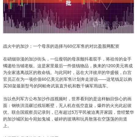
战火中的加沙：一个母亲的选择与60亿军售的对比盈股网配资
在硝烟弥漫的加沙街头，一位瘦弱的母亲颤抖着双手，将祖传的金手
镯递给当铺老板。这是家里最后一件值钱物品，换来的1200美元将成
为全家逃离战区的救命钱。与此同时，远在大洋彼岸的华盛顿，白宫
官员正在为一项价值60亿美元的军售计划奔走游说——这笔钱足以购
买30架最新型号的阿帕奇武装直升机和数千辆军用战车。
当以色列军方公布加沙作战视频时，世界看到的是这样触目惊心的画
面：钢铁洪流碾过残垣断壁，无人机在低空盘旋，爆炸的火光此起彼
伏。联合国观察员记录到，已有超过5万平民被迫离开家园，曾经繁华
的加沙城区如今宛如鬼城，破碎的玻璃和玩具散落在空荡荡的街道
上。